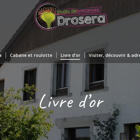
a
Cabane et roulotte
Livre d’or
Visiter, découvrir & adr
Livre d’or